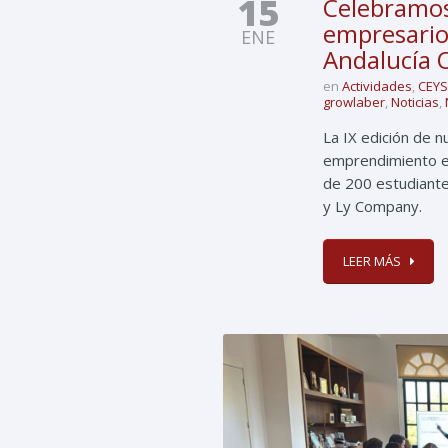
15
Celebramos
empresario
ENE
Andalucía 
en
Actividades
,
CEYS
growlaber
,
Noticias
,
La IX edición de 
emprendimiento e
de 200 estudiant
y Ly Company.
LEER MÁS