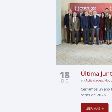
18
Última Junt
DIC
en
Actividades
,
Noti
Cerramos un año h
retos de 2026.
LEER MÁS