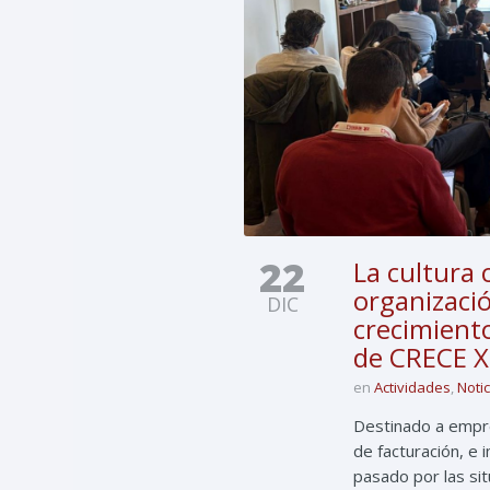
22
La cultura 
organizaci
DIC
crecimient
de CRECE 
en
Actividades
,
Noti
Destinado a empre
de facturación, e
pasado por las si