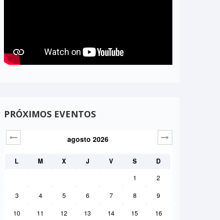
PRÓXIMOS EVENTOS
agosto
2026
Sig>
L
M
X
J
V
S
D
1
2
3
4
5
6
7
8
9
10
11
12
13
14
15
16