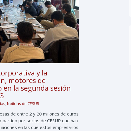
corporativa y la
ón, motores de
o en la segunda sesión
X3
cias
,
Noticias de CESUR
sas de entre 2 y 20 millones de euros
 impartido por socios de CESUR que han
tuaciones en las que estos empresarios