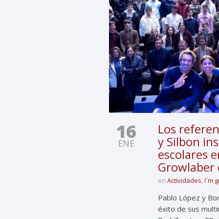
16
Los referen
y Silbon in
ENE
escolares en
Growlaber e
en
Actividades
,
I´m 
Pablo López y Bor
éxito de sus mult