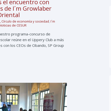
 el encuentro con
s de I´m Growlaber
Oriental
, Círculo de economía y sociedad
,
I´m
Noticias de CESUR
nuestro programa-concurso de
scolar reúne en el Uppery Club a más
es con los CEOs de Obando, SP Group