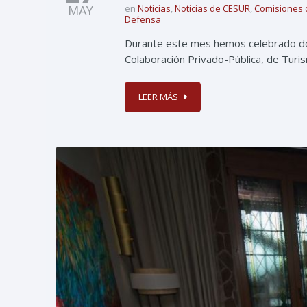
MAY
en
Noticias
,
Noticias de CESUR
,
Comisiones 
Defensa
Durante este mes hemos celebrado dos
Colaboración Privado-Pública, de Turi
LEER MÁS