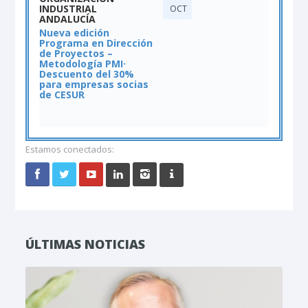
Des
INDUSTRIAL
OCT
par
ANDALUCÍA
aso
Nueva edición
tod
Programa en Dirección
For
de Proyectos –
Metodología PMI·
Descuento del 30%
para empresas socias
de CESUR
Estamos conectados:
ÚLTIMAS NOTICIAS