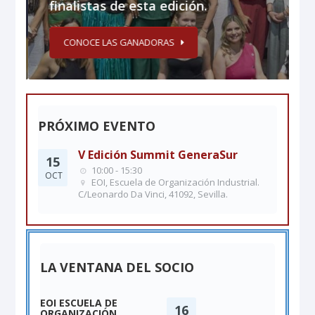
finalistas de esta edición.
CONOCE LAS GANADORAS
PRÓXIMO EVENTO
V Edición Summit GeneraSur
15
10:00 - 15:30
OCT
EOI, Escuela de Organización Industrial.
C/Leonardo Da Vinci, 41092, Sevilla.
LA VENTANA DEL SOCIO
EOI ESCUELA DE
DA
16
ORGANIZACIÓN