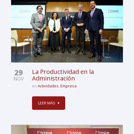
29
La Productividad en la
Administración
NOV
en
Actividades
,
Empresa
LEER MÁS