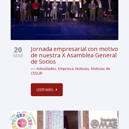
20
Jornada empresarial con motivo
de nuestra X Asamblea General
MAR
de Socios
en
Actividades
,
Empresa
,
Noticias
,
Noticias de
CESUR
LEER MÁS