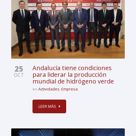
25
Andalucía tiene condiciones
para liderar la producción
OCT
mundial de hidrógeno verde
en
Actividades
,
Empresa
LEER MÁS