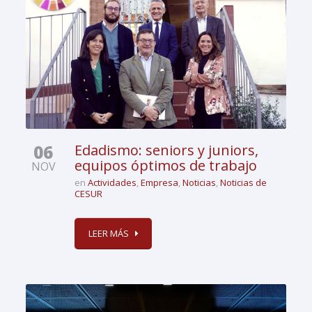
06
Edadismo: seniors y juniors,
equipos óptimos de trabajo
NOV
en
Actividades
,
Empresa
,
Noticias
,
Noticias de
CESUR
LEER MÁS