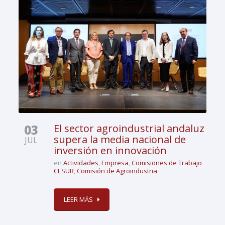
03
El sector agroindustrial andaluz
supera la media nacional de
JUL
inversión en innovación
en
Actividades
,
Empresa
,
Comisiones de Trabajo
CESUR
,
Comisión de Agroindustria
LEER MÁS