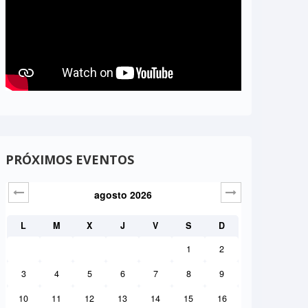
PRÓXIMOS EVENTOS
agosto
2026
Sig>
L
M
X
J
V
S
D
1
2
3
4
5
6
7
8
9
10
11
12
13
14
15
16