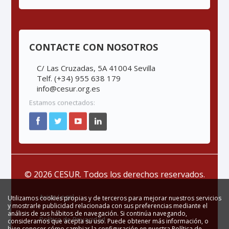
CONTACTE CON NOSOTROS
C/ Las Cruzadas, 5A 41004 Sevilla
Telf. (+34) 955 638 179
info@cesur.org.es
Estamos conectados:
© 2026 CESUR. Todos los derechos reservados.
Aviso Legal
Utilizamos cookies propias y de terceros para mejorar nuestros servicios
y mostrarle publicidad relacionada con sus preferencias mediante el
análisis de sus hábitos de navegación. Si continúa navegando,
Política de Privacidad
consideramos que acepta su uso. Puede obtener más información, o
bien conocer cómo cambiar la configuración en nuestra
Política de