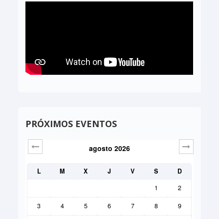
PRÓXIMOS EVENTOS
agosto
2026
Sig>
L
M
X
J
V
S
D
1
2
3
4
5
6
7
8
9