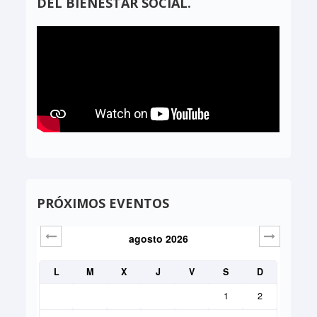
DEL BIENESTAR SOCIAL.
PRÓXIMOS EVENTOS
agosto
2026
Sig>
L
M
X
J
V
S
D
1
2