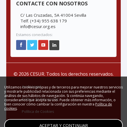
CONTACTE CON NOSOTROS
C/ Las Cruzadas, 5A 41004 Sevilla
Telf. (+34) 955 638 179
info@cesur.org.es
Estamos conectados:
© 2026 CESUR. Todos los derechos reservados.
Aviso Legal
Utilizamos cookies propias y de terceros para mejorar nuestros servicios
y mostrarle publicidad relacionada con sus preferencias mediante el
análisis de sus hábitos de navegación. Si continúa navegando,
Política de Privacidad
consideramos que acepta su uso. Puede obtener más información, o
bien conocer cómo cambiar la configuración en nuestra
Política de
cookies
.
Política de Cookies
Zona Privada
ACEPTAR Y CONTINUAR