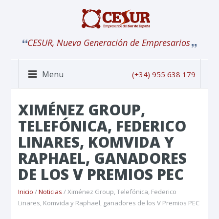
CESUR, Nueva Generación de Empresarios
Menu
(+34) 955 638 179
XIMÉNEZ GROUP,
TELEFÓNICA, FEDERICO
LINARES, KOMVIDA Y
RAPHAEL, GANADORES
DE LOS V PREMIOS PEC
Inicio
/
Noticias
/ Ximénez Group, Telefónica, Federico
Linares, Komvida y Raphael, ganadores de los V Premios PEC