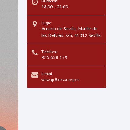
Duración
18:00 - 21:00
Lugar
Acuario de Sevilla, Muelle de
las Delicias, s/n, 41012 Sevilla
Teléfono
955 638 179
E-mail
wowup@cesur.org.es