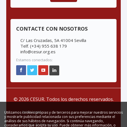
CONTACTE CON NOSOTROS
C/ Las Cruzadas, 5A 41004 Sevilla
Telf. (+34) 955 638 179
info@cesur.org.es
Estamos conectados:
© 2026 CESUR. Todos los derechos reservados.
Aviso Legal
Utilizamos cookies propias y de terceros para mejorar nuestros servicios
y mostrarle publicidad relacionada con sus preferencias mediante el
análisis de sus hábitos de navegación. Si continúa navegando,
Política de Privacidad
consideramos que acepta su uso. Puede obtener más información, o