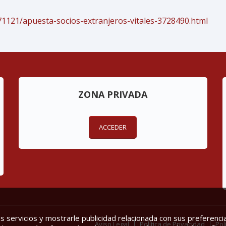
1121/apuesta-socios-extranjeros-vitales-3728490.html
ZONA PRIVADA
ACCEDER
 servicios y mostrarle publicidad relacionada con sus preferencia
Aviso Legal
Política de Privacidad
Pol