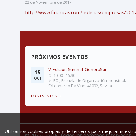
22 de Noviembre de 2017
http://www.finanzas.com/noticias/empresas/2017
PRÓXIMOS EVENTOS
V Edición Summit GeneraSur
15
10:00 - 15:30
OCT
EOI, Escuela de Organización Industrial.
C/Leonardo Da Vinci, 41092, Sevilla.
MÁS EVENTOS
Utilizamos cookies propias y de terceros para mejorar nuestros
© 2026 CESUR. Todos los derechos reservados.