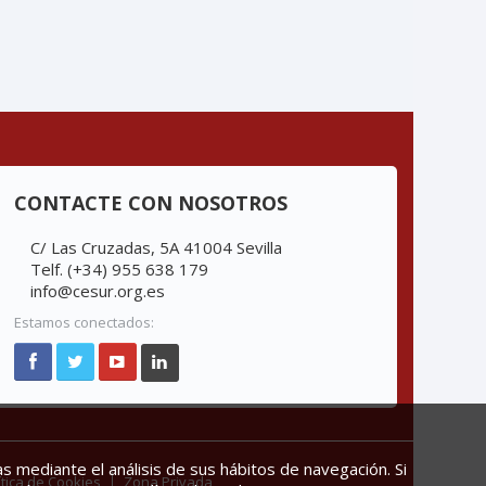
CONTACTE CON NOSOTROS
C/ Las Cruzadas, 5A 41004 Sevilla
Telf. (+34) 955 638 179
info@cesur.org.es
Estamos conectados:
s mediante el análisis de sus hábitos de navegación. Si
ítica de Cookies
Zona Privada